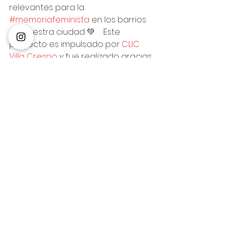
relevantes para la 
#memoriafeminista
 en los barrios 
de nuestra ciudad 💚⠀ Este 
proyecto es impulsado por 
CLIC 
Villa Crespo
 y fue realizado gracias 
al apoyo de 
Mecenazgo y Banco 
Comafi
.
#Memoria
#Feminismo
#
poeta 
#MosaicosFeministas
#VillaCrespo