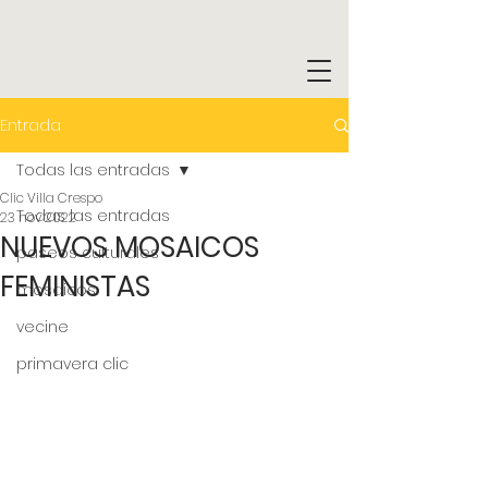
Entrada
Todas las entradas
Clic Villa Crespo
Todas las entradas
23 nov 2022
NUEVOS MOSAICOS
paseos culturales
FEMINISTAS
mosaicos
vecine
primavera clic