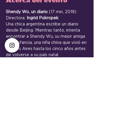
Acerca del evento
Shendy Wo, un diario
 (17 min, 2019) 
Directora: 
Ingrid Pokropek 
Una chica argentina escribe un diario 
desde Beijing. Mientras tanto, intenta 
encontrar a Shendy Wu, su mejor amiga 
de la infancia, una niña china que vivió en 
Buenos Aires hasta los cinco años antes 
de volverse a su país natal.
VER ONLINE: 
https://ucine.edu.ar/produccion/shendy-
wu-un-diario-
<< Volver
VECINE continúa con su misión de
promover los encuentros comunitarios,
sobre todo aquellos que fortalecen las