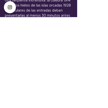
Una serpiente inofensiva: la culebra 1914
Entre los hielos de las islas orcadas 1928
Los titulares de las entradas deben 
presentarlas al menos 30 minutos antes 
de la función para que la reserva sea 
válida.
Entradas
Venta finalizada
Tipo de entrada
Apertura VECINE
Precio
0,00 ARS