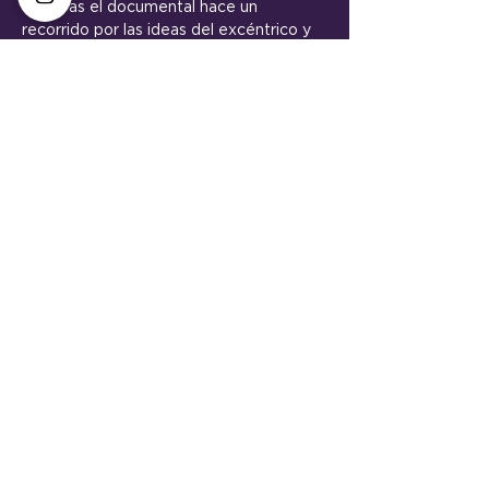
Mientras el documental hace un 
recorrido por las ideas del excéntrico y 
revolucionario arquitecto Rodolfo 
Livingston, un hecho fortuito nos hace 
pensar que a veces el cine, la 
arquitectura y la vida están íntimamente 
ligados.
VER TRAILER
<< Volver
VECINE continúa con su misión de
promover los encuentros comunitarios,
sobre todo aquellos que fortalecen las
identidades barriales en un vínculo
directo con el arte y acercando