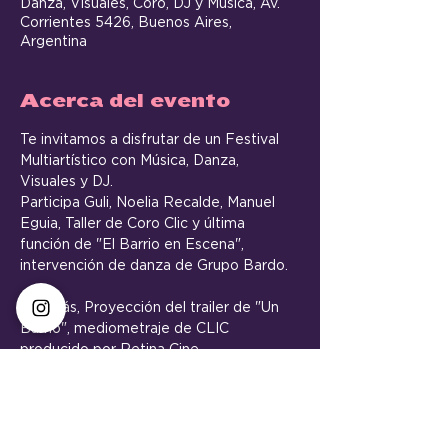
Danza, Visuales, Coro, DJ y Música, Av.
Corrientes 5426, Buenos Aires,
Argentina
Acerca del evento
Te invitamos a disfrutar de un Festival 
Multiartístico con Música, Danza, 
Visuales y DJ.
Participa Guli, Noelia Recalde, Manuel 
Eguia, Taller de Coro Clic y última 
función de "El Barrio en Escena", 
intervención de danza de Grupo Bardo.
Además, Proyección del trailer de "Un 
Barrio", mediometraje de CLIC 
producido por Retina Cine. 
Viernes 30 de noviembre, 22 a 5 hs
Av. Corrientes 5426, CABA
Entrada libre y gratuita