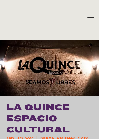
LA QUINCE
ESPACIO
CULTURAL
sáb, 30 nov
  |  
Danza, Visuales, Coro,