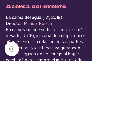
Acerca del evento
La calma del agua (17’, 2018)
Director: 
Manuel Ferrari
En un verano que se hace cada vez más 
pesado, Rodrigo acaba de cumplir once 
años. Mientras la relación de sus padres 
se deteriora y la infancia va quedando 
atrás, la llegada de un conejo al hogar 
cambiará para siempre el inerte estado 
de las cosas.
VER ONLINE << 
https://youtu.be/k5Z_EXlcKio
<< Volver
VECINE continúa con su misión de
promover los encuentros comunitarios,