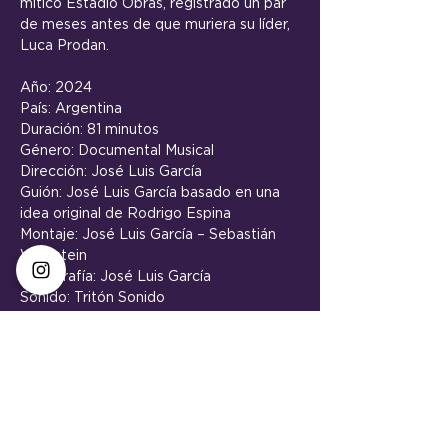
mítico Estadio Obras, registrado un par 
de meses antes de que muriera su líder, 
Luca Prodan.
Año: 2024
País: Argentina
Duración: 81 minutos
Género: Documental Musical
Dirección: José Luis García
Guión: José Luis García basado en una 
idea original de Rodrigo Espina
Montaje: José Luis García – Sebastián 
Wainstein
Fotografía: José Luis García
Sonido: Tritón Sonido
Producción: Aníbal Esmoris y Barakacine
@aníbalesmoris
@fuckyou.elultimoshow