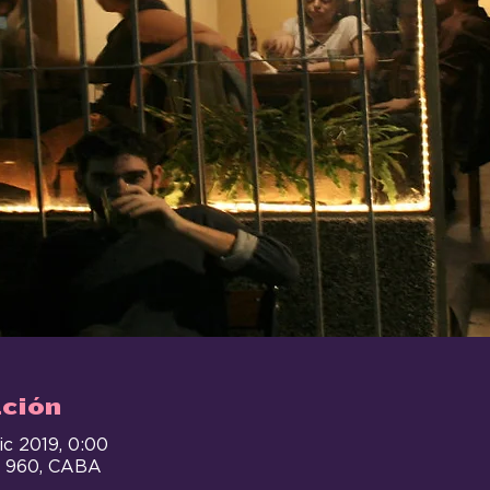
ación
ic 2019, 0:00
ja 960, CABA