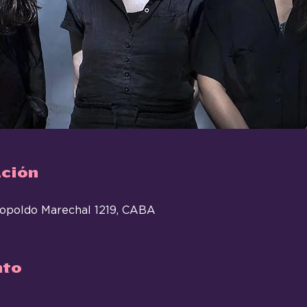
ación
eopoldo Marechal 1219, CABA
nto