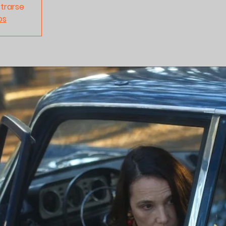
strarse
os