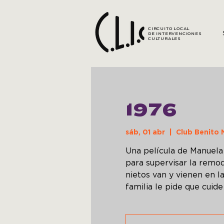
CIRCUITO LOCAL
DE INTERVENCIONES
CULTURALES
1976
sáb, 01 abr
  |  
Club Benito 
Una película de Manuela M
para supervisar la remode
nietos van y vienen en l
familia le pide que cuide